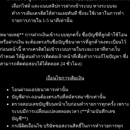
เลือกไฟล์ และแนบสลิปการฝากเข้าระบบ ทางระบบจะ
ทำการเติมเครดิตให้ท่านเลยทันที ซึ่งจะใช้เวลาในการทำ
รายการภายใน 1-5 นาทีเท่านั้น
หมายเหตุ** การฝากเงินเข้าระบบทุกครั้ง ชื่อบัญชีที่ลูกค้าใช้โอน
หรือฝากเงิน จะต้องตรงกับชื่อบัญชีธนาคารที่ลูกค้าลงทะเบียนไว้
ก่อนหน้านี้ หากเครดิตไม่เข้าระบบภายในระยะเวลาที่ทางเว็บ
กำหนด ให้ผู้เล่นทำการติดต่อเจ้าหน้าที่เพื่อทำการแก้ไขปัญหา ซึ่ง
สามารถติดต่อสอบได้ได้ตลอด 24 ชั่วโมง)
เงื่อนไขการเติมเงิน
โอนผ่านแอปธนาคารเท่านั้น
บัญชีฝาก-ถอนต้องตรงกับที่สมัครสมาชิกเท่านั้น
ตรวจสอบเลขบัญชีบนหน้าเว็บก่อนทำรายการทุกครั้ง เพราะ
ระบบมีการเปลี่ยนแปลงตลอดเวลา (**ห้ามบันทึกเลข
บัญชี**)
กรณีผิดเงื่อนไข บริษัทขอสงวนสิทธิ์ในการทำรายการทุก